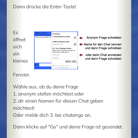
Dann drücke die Enter-Taste!
Es
öffnet
sich
ein
kleines
Fenster.
Wähle aus, ob du deine Frage
1. anonym stellen möchtest oder
2. dir einen Namen für diesen Chat geben
möchtest!
Oder melde dich 3. bei chatango an.
Dann klicke auf "Go" und deine Frage ist gesendet.