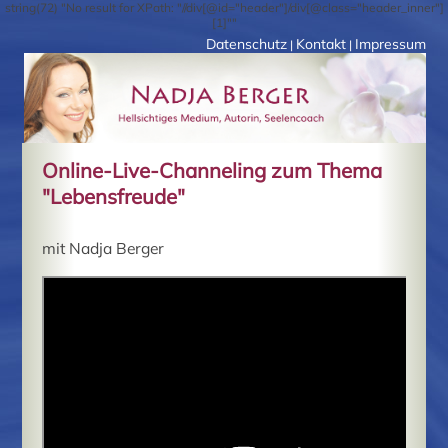
string(72) "No result for XPath: "//div[@id="header"]/div[@class="header_inner"]
[1]""
Datenschutz
Kontakt
Impressum
|
|
Online-Live-Channeling zum Thema
"Lebensfreude"
mit Nadja Berger