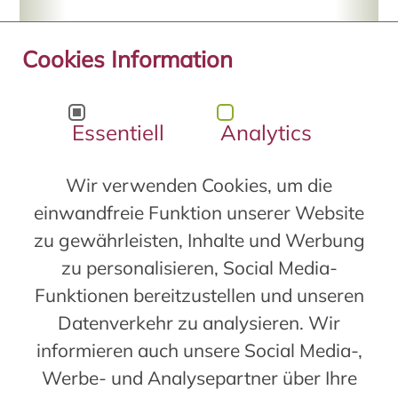
Cookies Information
Audio-Downloads verschiedener
Channel-Abende als MP3 und CD
Essentiell
Analytics
Verschiedene Meditationen
Wir verwenden Cookies, um die
und Channelings der
Channel-Abende im
einwandfreie Funktion unserer Website
Seminarzentrum Lichtoase
zu gewährleisten, Inhalte und Werbung
sind auch zum Download
zu personalisieren, Social Media-
als MP3 oder als CD erhältlich.
Funktionen bereitzustellen und unseren
Du kannst sie direkt im
Samtstein Shop
herunter
Datenverkehr zu analysieren. Wir
laden.
informieren auch unsere Social Media-,
Download als mp3
Werbe- und Analysepartner über Ihre