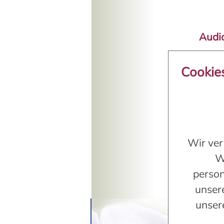
Audi
Versch
Cookie
Semina
CD erhä
Du kan
Dow
Wir ver
CD 
W
person
unser
unser
* Hinw