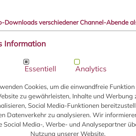
o-Downloads verschiedener Channel-Abende a
iedene Meditationen und Channelings der Channel-Abende im
s Information
rzentrum Lichtoase sind auch zum Download als MP3 oder al
ltlich.
nst sie direkt im
Samtstein Shop
herunter laden.
Essentiell
Analytics
nload als mp3
wenden Cookies, um die einwandfreie Funktion
zusenden lassen
ebsite zu gewährleisten, Inhalte und Werbung 
alisieren, Social Media-Funktionen bereitzustel
en Datenverkehr zu analysieren. Wir informiere
e Social Media-, Werbe- und Analysepartner übe
eis: Diese Veranstaltungen ersetzen nicht den Gang zum Arzt o
Nutzung unserer Website.