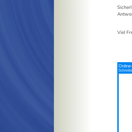
Sicher
Antwor
Viel F