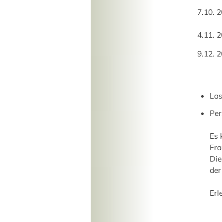
7.10. 
4.11. 
9.12. 
Las
Per
Es 
Fra
Die
der
Erl