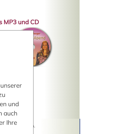
ls MP3 und CD
s
 unserer
zu
len und
n auch
r Ihre
der Therapeuten.