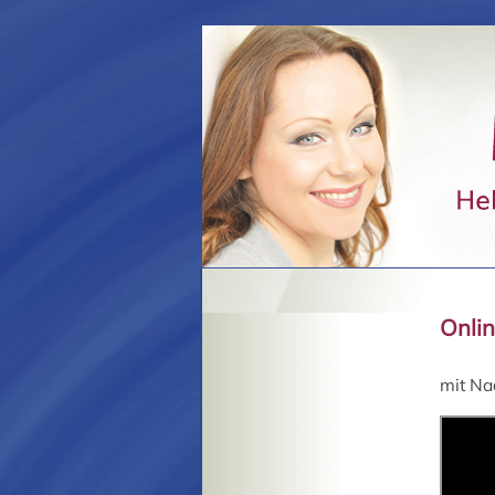
Onli
mit Na