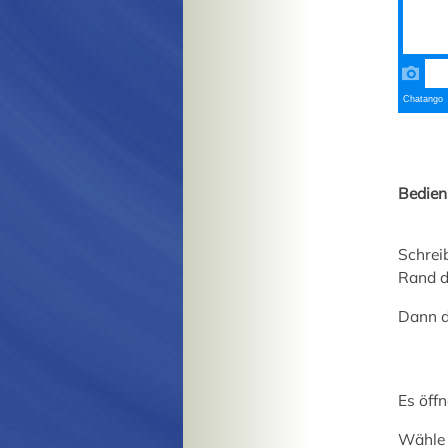
Bedien
Schrei
Rand d
Dann d
Es öffn
Wähle 