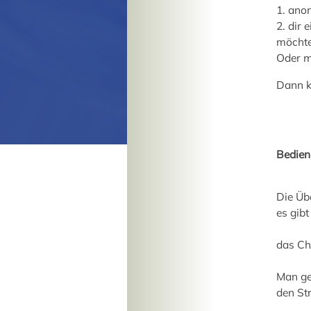
1. ano
2. dir
möchte
Oder m
Dann k
Bedien
Die Üb
es gibt
das Cha
Man ge
den St